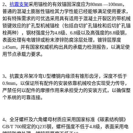
2、
抗震支架
采用锚栓的有效锚固深度应为80mm —100mm，
普通的混凝土膨胀性锚栓其力学性能已经能够满足使用要求，
如有特殊需求的可优选采用具有适用于混凝土开裂区的带机械
锁键效应的扩孔型机械锚栓（包括自切扩孔锚栓和后切扩孔锚
栓两种），钢材强度分为4.8级、6.8级以及高强度的8.8级钢，
表面处理有电镀锌或粉末渗锌防腐涂层处理，镀锌层厚度
≥45um，并有国家权威机构出具的承载力检测报告，以满足使
用节点承载力要求。
3、抗震支吊架冷弯U型槽钢内缘须有锥形齿牙，深度不低于
0.9mm，以保证所有配件的安装依靠机械咬合实现受力传导，
严禁任何以配件的摩擦作用来承担受力的安装方式，以确保整
个系统的可靠连接。
4、全牙螺杆及六角螺母材质应采用国家标准《碳素结构钢》
GB/T 700规定的Q235钢，螺杆强度不低于4.8级，表面采用电