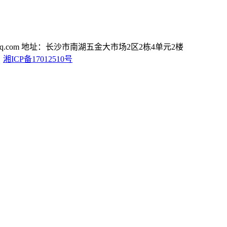
.com
地址：长沙市南湖五金大市场2区2栋4单元2楼
D
湘ICP备17012510号