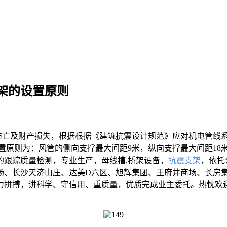
架的设置原则
亡及财产损失，根据根据《建筑抗震设计规范》应对机电管线系
置原则为：风管的侧向支撑最大间距9米，纵向支撑最大间距18
的跟踪质量检测，专业生产，母线槽,桥架设备，
抗震支架
，依托
场、长沙天济山庄、达美D六区、旭辉集团、王府井商场、长房
力拼搏，讲科学、守信用、重质量，优质完成业主委托。热忱欢