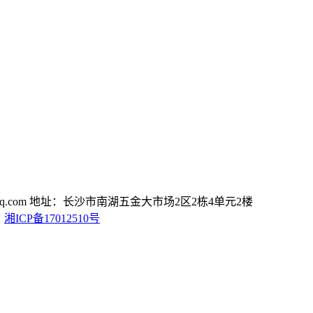
.com
地址：长沙市南湖五金大市场2区2栋4单元2楼
D
湘ICP备17012510号