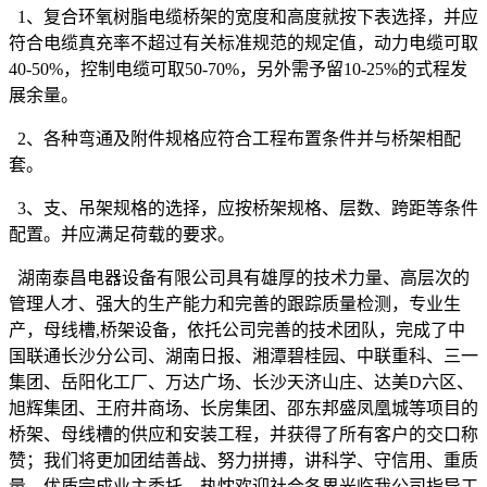
1、复合环氧树脂电缆桥架的宽度和高度就按下表选择，并应
符合电缆真充率不超过有关标准规范的规定值，动力电缆可取
40-50%，控制电缆可取50-70%，另外需予留10-25%的式程发
展余量。
2、各种弯通及附件规格应符合工程布置条件并与桥架相配
套。
3、支、吊架规格的选择，应按桥架规格、层数、跨距等条件
配置。并应满足荷载的要求。
湖南泰昌电器设备有限公司具有雄厚的技术力量、高层次的
管理人才、强大的生产能力和完善的跟踪质量检测，专业生
产，母线槽,桥架设备，依托公司完善的技术团队，完成了中
国联通长沙分公司、湖南日报、湘潭碧桂园、中联重科、三一
集团、岳阳化工厂、万达广场、长沙天济山庄、达美D六区、
旭辉集团、王府井商场、长房集团、邵东邦盛凤凰城等项目的
桥架、母线槽的供应和安装工程，并获得了所有客户的交口称
赞；我们将更加团结善战、努力拼搏，讲科学、守信用、重质
量，优质完成业主委托。热忱欢迎社会各界光临我公司指导工